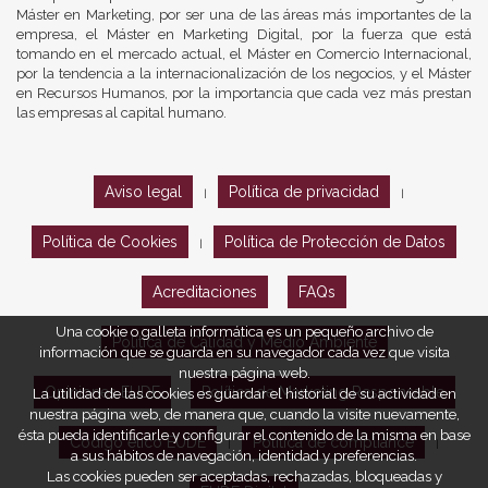
Máster en Marketing, por ser una de las áreas más importantes de la
empresa, el Máster en Marketing Digital, por la fuerza que está
tomando en el mercado actual, el Máster en Comercio Internacional,
por la tendencia a la internacionalización de los negocios, y el Máster
en Recursos Humanos, por la importancia que cada vez más prestan
las empresas al capital humano.
Aviso legal
Política de privacidad
|
|
Política de Cookies
Política de Protección de Datos
|
Acreditaciones
FAQs
Una cookie o galleta informática es un pequeño archivo de
Política de Calidad y Medio Ambiente
información que se guarda en su navegador cada vez que visita
nuestra página web.
Opiniones EUDE
Política de Marketing Responsable
La utilidad de las cookies es guardar el historial de su actividad en
nuestra página web, de manera que, cuando la visite nuevamente,
ésta pueda identificarle y configurar el contenido de la misma en base
Código ético EUDE
Política de compliance
|
|
a sus hábitos de navegación, identidad y preferencias.
Las cookies pueden ser aceptadas, rechazadas, bloqueadas y