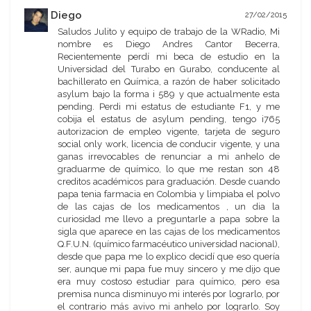
Diego
27/02/2015
Saludos Julito y equipo de trabajo de la WRadio, Mi
nombre es Diego Andres Cantor Becerra,
Recientemente perdí mi beca de estudio en la
Universidad del Turabo en Gurabo, conducente al
bachillerato en Química, a razón de haber solicitado
asylum bajo la forma i 589 y que actualmente esta
pending. Perdi mi estatus de estudiante F1, y me
cobija el estatus de asylum pending, tengo i765
autorizacion de empleo vigente, tarjeta de seguro
social only work, licencia de conducir vigente, y una
ganas irrevocables de renunciar a mi anhelo de
graduarme de químico, lo que me restan son 48
creditos académicos para graduación. Desde cuando
papa tenia farmacia en Colombia y limpiaba el polvo
de las cajas de los medicamentos , un dia la
curiosidad me llevo a preguntarle a papa sobre la
sigla que aparece en las cajas de los medicamentos
Q.F.U.N. (químico farmacéutico universidad nacional),
desde que papa me lo explico decidí que eso quería
ser, aunque mi papa fue muy sincero y me dijo que
era muy costoso estudiar para químico, pero esa
premisa nunca disminuyo mi interés por lograrlo, por
el contrario más avivo mi anhelo por lograrlo. Soy