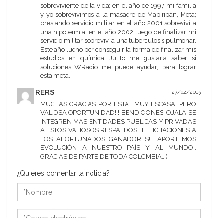
sobreviviente de la vida; en el año de 1997 mi familia
y yo sobrevivimos a la masacre de Mapiripán, Meta;
prestando servicio militar en el año 2001 sobreviví a
una hipotermia, en el año 2002 luego de finalizar mi
servicio militar sobreviví a una tuberculosis pulmonar.
Este año lucho por conseguir la forma de finalizar mis
estudios en química. Julito me gustaria saber si
soluciones WRadio me puede ayudar, para lograr
esta meta.
RERS
27/02/2015
MUCHAS GRACIAS POR ESTA.. MUY ESCASA, PERO
VALIOSA OPORTUNIDAD!!! BENDICIONES, OJALA SE
INTEGREN MAS ENTIDADES PUBLICAS Y PRIVADAS
A ESTOS VALIOSOS RESPALDOS...FELICITACIONES A
LOS AFORTUNADOS GANADORES!!. APORTEMOS
EVOLUCIÓN A NUESTRO PAÍS Y AL MUNDO..
GRACIAS DE PARTE DE TODA COLOMBIA..:)
¿Quieres comentar la noticia?
*Nombre
*Correo