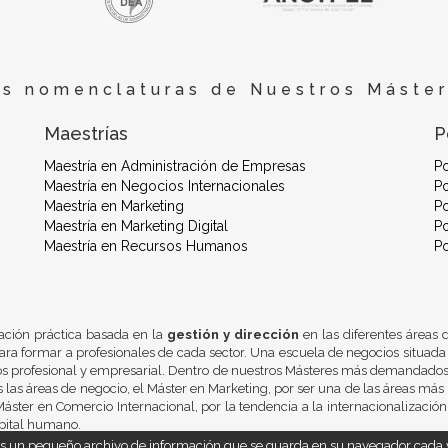
es nomenclaturas de Nuestros Máster
Maestrías
P
Maestría en Administración de Empresas
P
Maestría en Negocios Internacionales
Po
Maestría en Marketing
Po
Maestría en Marketing Digital
Po
Maestría en Recursos Humanos
P
ación práctica basada en la
gestión y dirección
en las diferentes áreas
ra formar a profesionales de cada sector. Una escuela de negocios situada
os profesional y empresarial. Dentro de nuestros Másteres más demandados 
 las áreas de negocio, el Máster en Marketing, por ser una de las áreas más 
áster en Comercio Internacional, por la tendencia a la internacionalizació
pital humano.
 es un pequeño archivo de información que se guarda en su navegador cada v