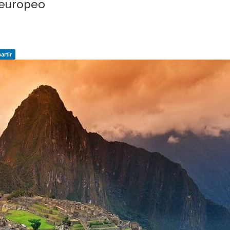
 europeo
rtir