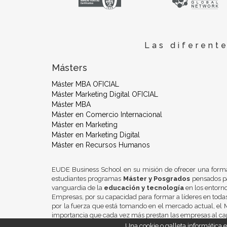
Las diferent
Másters
Máster MBA OFICIAL
Máster Marketing Digital OFICIAL
Máster MBA
Máster en Comercio Internacional
Máster en Marketing
Máster en Marketing Digital
Máster en Recursos Humanos
EUDE Business School en su misión de ofrecer una form
estudiantes programas
Máster y Posgrados
pensados pa
vanguardia de la
educación y tecnología
en los entorn
Empresas, por su capacidad para formar a líderes en todas
por la fuerza que está tomando en el mercado actual, el M
importancia que cada vez más prestan las empresas al ca
Una cookie o galleta informática