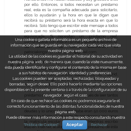
por ello. Entonces, si todos necesitan un préstamo
real, esta es la compañía adecuada para solicitarlo,
ellos lo ayudarán y la hora en que le digan que
recibirá su préstamo será la hora exacta en que lo
recibirá. Solo tengo que escribir este mensaje a todos
para que no soliciten un préstamo de la empresa
equivocada. Si necesitan un préstamo real,
Una cookie o galleta informática es un pequeño archivo de
comuníquese con esta empresa y quedará satisfecho.
información que se guarda en su navegador cada vez que visita
Su dirección de correo electrónico es
nuestra página web.
patriciakingsman.loans2016@gmail.com.
La utilidad de las cookies es guardar el historial de su actividad en
nuestra página web, de manera que, cuando la visite nuevamente,
Paco Morales López
06/01/2024
ésta pueda identificarle y configurar el contenido de la misma en base
Patricia Dios te bendecirá a ti y a tu empresa. Mi
a sus hábitos de navegación, identidad y preferencias.
nombre es Paco Morales López. Soy de Madrid,
Las cookies pueden ser aceptadas, rechazadas, bloqueadas y
España, no tengo mucho que decir. Cualquiera que
borradas, según desee. Ello podrá hacerlo mediante las opciones
necesite un préstamo real sin que lo engañen debería
disponibles en la presente ventana o a través de la configuración de su
solicitarlo a Patricia Kingsman porque solicité un
navegador, según el caso.
préstamo de esta empresa hoy después de leer tantos
En caso de que rechace las cookies no podremos asegurarle el
comentarios buenos y maravillosos sobre esta
empresa. Solicité un préstamo para pagar mis
correcto funcionamiento de las distintas funcionalidades de nuestra
deudas y lo único que necesitaba eran 50.000 euros
página web.
porque también usaré parte de ese dinero para pagar
Puede obtener más información a este respecto consultando nuestra
la matrícula escolar de mis hijos. Mientras escribo
"Política de Cookies"
Aceptar
Rechazar
esto en Internet, acabo de recibir mi préstamo de esta