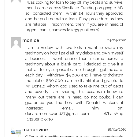
I was looking for loan to pay off my debts and survive,
then I came across Westlake Funding on google AD
so i contacted them . within 24 hours they approved
and helped me with a loan. Easy procedure as they
are reliable , i recommend them if you are in need of
urgent loan . (loanwestlake@gmail.com)
monica
24/04/2026
I am a widow with two kids, i want to share my
testimony on how i paid all my debts and own myself
a business. I went online then i came across a
testimony about a blank card, i decided to give it a
trial, all to my surprise it came through. i got the card,
each day i withdraw $5,000 and i have withdrawn
the total of $80,000. i am so thankful and grateful to
Mr Donald whom god used to take me out of debts
and poverty i am sharing this because i know so
many out there are in need do not doubt, i can
guarantee you the best with Donald Hackers, if
interested email him on:
donardmorrisworld27@gmail.com WhatsApp
+19282985390
mariorivine
18/04/2026
Offerta di prestito personale a un tasso eccezionale