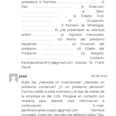
prestatario 1) Nombre: ................................................ .... 2)
País: ................................................ . 3) Dirección:
................................................ . 4) Sexo:
................................................ ..... 5) Estado Civil:
......................................... 6) Ocupación:
................................................ 7) Número de WhatSapp:
......................................... 8) ¿Ha presentado su solicitud
antes?................................ 9) Ingresos mensuales:
......................................... 10) Monto del préstamo
requerido: ................................. 11) Duración del
préstamo: ......................................... 12) Objeto del
Préstamo: ......................................... 13) Religión:
................................................ . Contacto:
frankdavidloanfirm3@gmail.com Gracias, Sr. Frank
David
jean
18/06/2024
Buen día, ¿Necesita un inversionista? ¿Necesita un
préstamo comercial? ¿O un préstamo personal?
Damos crédito a cada individuo y el tipo de interés de
la empresa es del 2,5%. Póngase en contacto con
nosotros para obtener más información a
continuación. E-mail:
jeanfinancialserviceplc1@gmail.com Nombre
completo: Dirección: Número de teléfono válido: País: