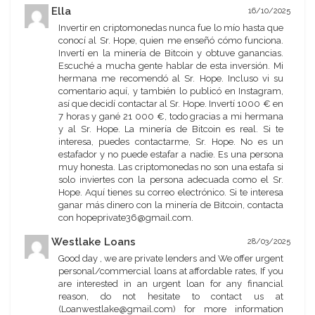
Ella
16/10/2025
Invertir en criptomonedas nunca fue lo mío hasta que
conocí al Sr. Hope, quien me enseñó cómo funciona.
Invertí en la minería de Bitcoin y obtuve ganancias.
Escuché a mucha gente hablar de esta inversión. Mi
hermana me recomendó al Sr. Hope. Incluso vi su
comentario aquí, y también lo publicó en Instagram,
así que decidí contactar al Sr. Hope. Invertí 1000 € en
7 horas y gané 21 000 €, todo gracias a mi hermana
y al Sr. Hope. La minería de Bitcoin es real. Si te
interesa, puedes contactarme, Sr. Hope. No es un
estafador y no puede estafar a nadie. Es una persona
muy honesta. Las criptomonedas no son una estafa si
solo inviertes con la persona adecuada como el Sr.
Hope. Aquí tienes su correo electrónico. Si te interesa
ganar más dinero con la minería de Bitcoin, contacta
con hopeprivate36@gmail.com.
Westlake Loans
28/03/2025
Good day , we are private lenders and We offer urgent
personal/commercial loans at affordable rates, If you
are interested in an urgent loan for any financial
reason, do not hesitate to contact us at
(Loanwestlake@gmail.com) for more information