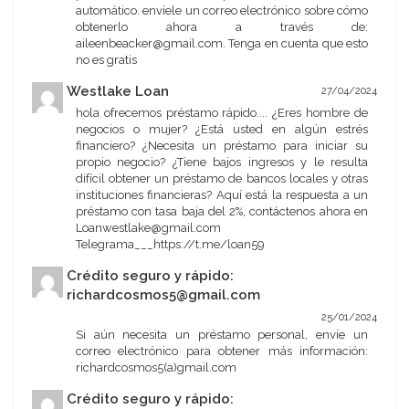
automático. envíele un correo electrónico sobre cómo
obtenerlo ahora a través de:
aileenbeacker@gmail.com. Tenga en cuenta que esto
no es gratis
Westlake Loan
27/04/2024
hola ofrecemos préstamo rápido.... ¿Eres hombre de
negocios o mujer? ¿Está usted en algún estrés
financiero? ¿Necesita un préstamo para iniciar su
propio negocio? ¿Tiene bajos ingresos y le resulta
difícil obtener un préstamo de bancos locales y otras
instituciones financieras? Aquí está la respuesta a un
préstamo con tasa baja del 2%, contáctenos ahora en
Loanwestlake@gmail.com
Telegrama___https://t.me/loan59
Crédito seguro y rápido:
richardcosmos5@gmail.com
25/01/2024
Si aún necesita un préstamo personal, envíe un
correo electrónico para obtener más información:
richardcosmos5(a)gmail.com
Crédito seguro y rápido: