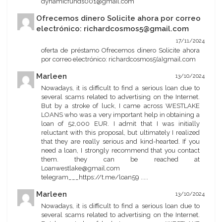
dynamicfunds001@gmail.com
Ofrecemos dinero Solicite ahora por correo
electrónico: richardcosmos5@gmail.com
17/11/2024
oferta de préstamo Ofrecemos dinero Solicite ahora
por correo electrónico: richardcosmos5(a)gmail.com
Marleen
13/10/2024
Nowadays, it is difficult to find a serious loan due to
several scams related to advertising on the Internet.
But by a stroke of luck, I came across WESTLAKE
LOANS who was a very important help in obtaining a
loan of 52,000 EUR. I admit that I was initially
reluctant with this proposal, but ultimately I realized
that they are really serious and kind-hearted. If you
need a loan, I strongly recommend that you contact
them. they can be reached at
Loanwestlake@gmail.com
telegram___https://t.me/loan59 .....
Marleen
13/10/2024
Nowadays, it is difficult to find a serious loan due to
several scams related to advertising on the Internet.