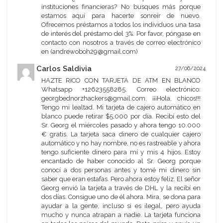
instituciones financieras? No busques más porque
estamos aquí para hacerte sonreír de nuevo.
Ofrecemos préstamos a todos los individuos una tasa
de interés del préstamo del 3%. Por favor, póngase en
contacto con nosotros a través de correo electrónico
en (andrewoboh29@gmail.com)
Carlos Saldivia
27/06/2024
HAZTE RICO CON TARJETA DE ATM EN BLANCO
Whatsapp +12623558285. Correo electrónico:
georgbednorzhackers@gmail.com. ¡¡¡Hola, chicos!!!
Tengo mi lealtad. Mi tarjeta de cajero automático en
blanco puede retirar $5,000 por día. Recibí esto del
Sr. Georg el miércoles pasado y ahora tengo 10.000
€ gratis. La tarjeta saca dinero de cualquier cajero
automático y no hay nombre, no es rastreable y ahora
tengo suficiente dinero para mí y mis 4 hijos. Estoy
encantado de haber conocido al Sr. Georg porque
conocí a dos personas antes y tomé mi dinero sin
saber que eran estafas. Pero ahora estoy feliz. El señor
Georg envió la tarjeta a través de DHL y la recibí en
dos días. Consigue uno de él ahora. Mira, se dona para
ayudar a la gente, incluso si es ilegal, pero ayuda
mucho y nunca atrapan a nadie. La tarjeta funciona