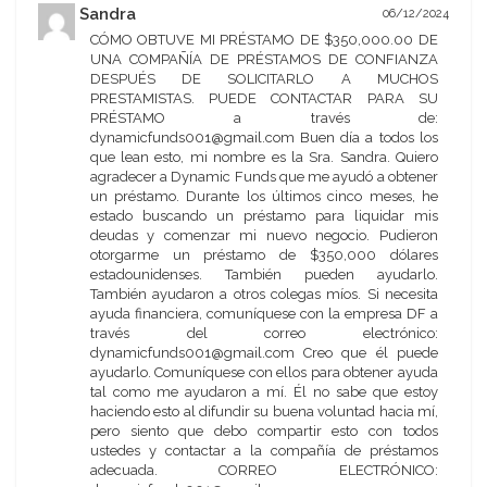
Sandra
06/12/2024
CÓMO OBTUVE MI PRÉSTAMO DE $350,000.00 DE
UNA COMPAÑÍA DE PRÉSTAMOS DE CONFIANZA
DESPUÉS DE SOLICITARLO A MUCHOS
PRESTAMISTAS. PUEDE CONTACTAR PARA SU
PRÉSTAMO a través de:
dynamicfunds001@gmail.com Buen día a todos los
que lean esto, mi nombre es la Sra. Sandra. Quiero
agradecer a Dynamic Funds que me ayudó a obtener
un préstamo. Durante los últimos cinco meses, he
estado buscando un préstamo para liquidar mis
deudas y comenzar mi nuevo negocio. Pudieron
otorgarme un préstamo de $350,000 dólares
estadounidenses. También pueden ayudarlo.
También ayudaron a otros colegas míos. Si necesita
ayuda financiera, comuníquese con la empresa DF a
través del correo electrónico:
dynamicfunds001@gmail.com Creo que él puede
ayudarlo. Comuníquese con ellos para obtener ayuda
tal como me ayudaron a mí. Él no sabe que estoy
haciendo esto al difundir su buena voluntad hacia mí,
pero siento que debo compartir esto con todos
ustedes y contactar a la compañía de préstamos
adecuada. CORREO ELECTRÓNICO: