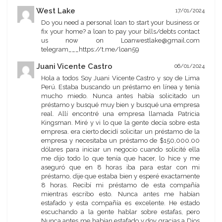
West Lake
17/01/2024
Do you need a personal loan to start your business or
fix your home? a loan to pay your bills/debts contact
us now on Loanwestlake@gmail.com
telegram___https://t.me/loan59
Juani Vicente Castro
06/01/2024
Hola a todos Soy Juani Vicente Castro y soy de Lima
Perú. Estaba buscando un préstamo en línea y tenía
mucho miedo. Nunca antes había solicitado un
préstamo y busqué muy bien y busqué una empresa
real. Allí encontré una empresa llamada Patricia
Kingsman. Miré y vi lo que la gente decía sobre esta
empresa. era cierto decidí solicitar un préstamo de la
empresa y necesitaba un préstamo de $150,000.00
dólares para iniciar un negocio cuando solicité ella
me dijo todo lo que tenía que hacer, lo hice y me
aseguró que en 8 horas iba para estar con mi
préstamo, dije que estaba bien y esperé exactamente
8 horas. Recibí mi préstamo de esta compañía
mientras escribo esto. Nunca antes me habían
estafado y esta compañía es excelente. He estado
escuchando a la gente hablar sobre estafas, pero
Nunca antes me habían estafado y doy gracias a Dios