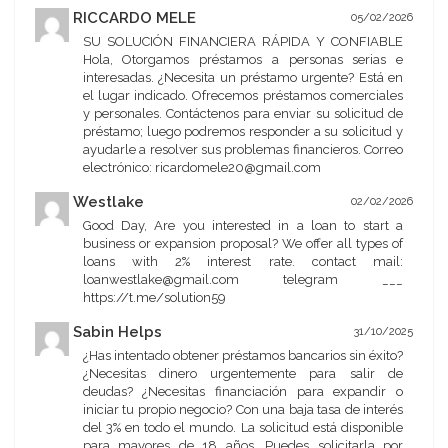
RICCARDO MELE
05/02/2026
SU SOLUCIÓN FINANCIERA RÁPIDA Y CONFIABLE
Hola, Otorgamos préstamos a personas serias e
interesadas. ¿Necesita un préstamo urgente? Está en
el lugar indicado. Ofrecemos préstamos comerciales
y personales. Contáctenos para enviar su solicitud de
préstamo; luego podremos responder a su solicitud y
ayudarle a resolver sus problemas financieros. Correo
electrónico: ricardomele20@gmail.com
Westlake
02/02/2026
Good Day, Are you interested in a loan to start a
business or expansion proposal? We offer all types of
loans with 2% interest rate. contact mail:
loanwestlake@gmail.com telegram ___
https://t.me/solution59
Sabin Helps
31/10/2025
¿Has intentado obtener préstamos bancarios sin éxito?
¿Necesitas dinero urgentemente para salir de
deudas? ¿Necesitas financiación para expandir o
iniciar tu propio negocio? Con una baja tasa de interés
del 3% en todo el mundo. La solicitud está disponible
para mayores de 18 años. Puedes solicitarla por