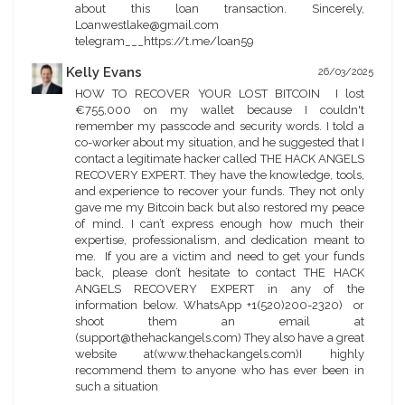
about this loan transaction. Sincerely,
Loanwestlake@gmail.com
telegram___https://t.me/loan59
Kelly Evans
26/03/2025
HOW TO RECOVER YOUR LOST BITCOIN I lost
€755,000 on my wallet because I couldn't
remember my passcode and security words. I told a
co-worker about my situation, and he suggested that I
contact a legitimate hacker called THE HACK ANGELS
RECOVERY EXPERT. They have the knowledge, tools,
and experience to recover your funds. They not only
gave me my Bitcoin back but also restored my peace
of mind. I can’t express enough how much their
expertise, professionalism, and dedication meant to
me. If you are a victim and need to get your funds
back, please don’t hesitate to contact THE HACK
ANGELS RECOVERY EXPERT in any of the
information below. WhatsApp +1(520)200-2320) or
shoot them an email at
(support@thehackangels.com) They also have a great
website at(www.thehackangels.com)I highly
recommend them to anyone who has ever been in
such a situation