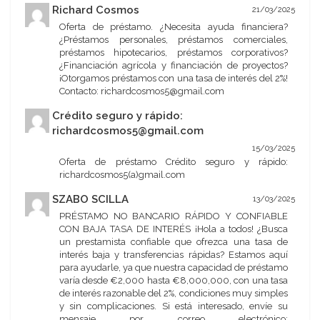
Richard Cosmos
21/03/2025
Oferta de préstamo. ¿Necesita ayuda financiera?
¿Préstamos personales, préstamos comerciales,
préstamos hipotecarios, préstamos corporativos?
¿Financiación agrícola y financiación de proyectos?
¡Otorgamos préstamos con una tasa de interés del 2%!
Contacto: richardcosmos5@gmail.com
Crédito seguro y rápido:
richardcosmos5@gmail.com
15/03/2025
Oferta de préstamo Crédito seguro y rápido:
richardcosmos5(a)gmail.com
SZABO SCILLA
13/03/2025
PRÉSTAMO NO BANCARIO RÁPIDO Y CONFIABLE
CON BAJA TASA DE INTERÉS ¡Hola a todos! ¿Busca
un prestamista confiable que ofrezca una tasa de
interés baja y transferencias rápidas? Estamos aquí
para ayudarle, ya que nuestra capacidad de préstamo
varía desde €2,000 hasta €8,000,000, con una tasa
de interés razonable del 2%, condiciones muy simples
y sin complicaciones. Si está interesado, envíe su
mensaje por correo electrónico: