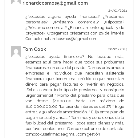
richardcosmos5@gmail.com
25/01/2024
¿Necesitas alguna ayuda financiera? ¿Préstamos
personales? ¿Préstamo comercial? ¿Hipoteca?
¿Préstamo comercial? ¿Financiamiento agrícola y de
proyectos? ¡Otorgamos préstamos con 2% de interés!
Contacto: richardcosmos5(a)gmail.com
Tom Cook
20/01/2024
¿Necesitas ayuda financiera? No busque más,
estamos aquí para hacer que todos sus problemas
financieros sean cosa del pasado. Damos préstamos a
empresas e individuos que necesitan asistencia
financiera, que tienen mal crédito o que necesitan
dinero para pagar facturas o invertir en negocios.
¡Solicita ahora todo tipo de préstamos y consíguelo
urgentemente! * Monto del préstamo para citas que
van desde $1000.00 hasta un máximo de
$10,000,000.00 *La tasa de interés es del 2% * Elige
entre 1 y 30 años de amortización. * Elija entre plan de
pago mensual y anual. * Términos y condiciones de la
flexibilidad del préstamo. Todos estos planes y más,
por favor contáctanos. Correo electrónico de contacto:
tomcookusafirmads@gmail.com gestión