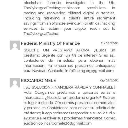
blockchain forensic investigator in the UK,
TheCybergoatTechie@techie.com specializes in
tracing and recovering pilfered digital currencies,
including retrieving a client’s entire retirement
savings from an offshore swindler. For ethical hacking
services to reclaim your crypto, reach out to
TheCybergoatTechie.
Federal Ministry Of Finance
21/02/2026
SOLICITE UN PRÉSTAMO AHORA. ¿Busca un
préstamo urgente con un 3% de interés? Si es así,
contáctenos de inmediato para obtener más
información. Ya ofrecemos préstamos anticipados
para Navidad. Contacto: fmfoffice.ng.org@gmail.com
RICCARDO MELE
05/02/2026
{ SU SOLUCIÓN FINANCIERA RÁPIDA Y CONFIABLE }
Hola, Otorgamos préstamos a personas serias e
interesadas. ¿Necesita un préstamo urgente? Está en
el lugar indicado. Ofrecemos préstamos comerciales
y personales. Contáctenos para enviar su solicitud de
préstamo; luego podremos responder a su solicitud y
ayudarle a resolver sus problemas financieros. Correo
electrónico: ricardomele20@gmail.com