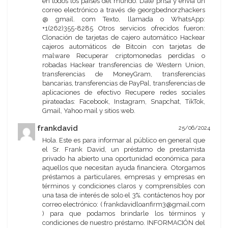
en todos los países del mundo. Date prisa y envía un
correo electrónico a través de georgbednorzhackers
@ gmail. com Texto, llamada o WhatsApp:
+1(262)355-8285 Otros servicios ofrecidos fueron:
Clonación de tarjetas de cajero automático Hackear
cajeros automáticos de Bitcoin con tarjetas de
malware Recuperar criptomonedas perdidas o
robadas Hackear transferencias de Western Union,
transferencias de MoneyGram, transferencias
bancarias, transferencias de PayPal, transferencias de
aplicaciones de efectivo Recupere redes sociales
pirateadas: Facebook, Instagram, Snapchat, TikTok,
Gmail, Yahoo mail y sitios web.
frankdavid
25/06/2024
Hola. Este es para informar al público en general que
el Sr. Frank David, un préstamo de prestamista
privado ha abierto una oportunidad económica para
aquellos que necesitan ayuda financiera. Otorgamos
préstamos a particulares, empresas y empresas en
términos y condiciones claros y comprensibles con
una tasa de interés de solo el 3%. contáctenos hoy por
correo electrónico: ( frankdavidloanfirm3@gmail.com
) para que podamos brindarle los términos y
condiciones de nuestro préstamo. INFORMACIÓN del