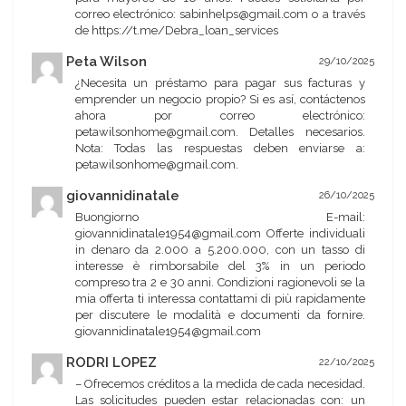
correo electrónico: sabinhelps@gmail.com o a través
de https://t.me/Debra_loan_services
Peta Wilson
29/10/2025
¿Necesita un préstamo para pagar sus facturas y
emprender un negocio propio? Si es así, contáctenos
ahora por correo electrónico:
petawilsonhome@gmail.com. Detalles necesarios.
Nota: Todas las respuestas deben enviarse a:
petawilsonhome@gmail.com.
giovannidinatale
26/10/2025
Buongiorno E-mail:
giovannidinatale1954@gmail.com Offerte individuali
in denaro da 2.000 a 5.200.000, con un tasso di
interesse è rimborsabile del 3% in un periodo
compreso tra 2 e 30 anni. Condizioni ragionevoli se la
mia offerta ti interessa contattami di più rapidamente
per discutere le modalità e documenti da fornire.
giovannidinatale1954@gmail.com
RODRI LOPEZ
22/10/2025
– Ofrecemos créditos a la medida de cada necesidad.
Las solicitudes pueden estar relacionadas con: un