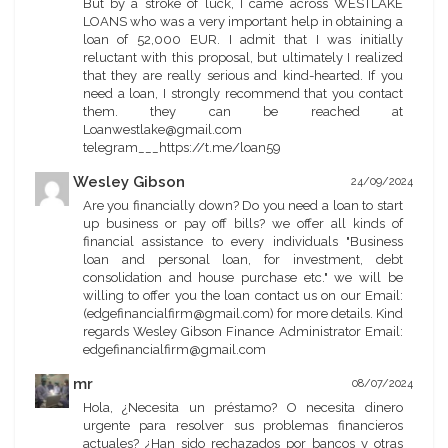
But by a stroke of luck, I came across WESTLAKE
LOANS who was a very important help in obtaining a
loan of 52,000 EUR. I admit that I was initially
reluctant with this proposal, but ultimately I realized
that they are really serious and kind-hearted. If you
need a loan, I strongly recommend that you contact
them. they can be reached at
Loanwestlake@gmail.com
telegram___https://t.me/loan59
Wesley Gibson
24/09/2024
Are you financially down? Do you need a loan to start
up business or pay off bills? we offer all kinds of
financial assistance to every individuals "Business
loan and personal loan, for investment, debt
consolidation and house purchase etc." we will be
willing to offer you the loan contact us on our Email:
(edgefinancialfirm@gmail.com) for more details. Kind
regards Wesley Gibson Finance Administrator Email:
edgefinancialfirm@gmail.com
mr
08/07/2024
Hola, ¿Necesita un préstamo? O necesita dinero
urgente para resolver sus problemas financieros
actuales? ¿Han sido rechazados por bancos y otras