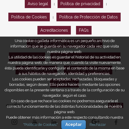
Aviso legal
Política de privacidad
|
|
Política de Cookies
Política de Protección de Datos
|
Acreditaciones
FAQs
Una cookie o galleta informática es un pequeño archivo de
Política de Calidad y Medio Ambiente
información que se guarda en su navegador cada vez que visita
nuestra página web.
Opiniones EUDE
Política de Marketing Responsable
La utilidad de las cookies es guardar el historial de su actividad en
nuestra página web, de manera que, cuando la visite nuevamente,
ésta pueda identificarle y configurar el contenido de la misma en base
Código ético EUDE
Política de compliance
|
|
a sus hábitos de navegación, identidad y preferencias.
Las cookies pueden ser aceptadas, rechazadas, bloqueadas y
EUDE Digital
borradas, según desee. Ello podrá hacerlo mediante las opciones
disponibles en la presente ventana o a través de la configuración de su
navegador, según el caso.
En caso de que rechace las cookies no podremos asegurarle el
eude.es
#WEARE
EUDE
correcto funcionamiento de las distintas funcionalidades de nuestra
página web.
Puede obtener más información a este respecto consultando nuestra
"Política de Cookies"
Aceptar
Rechazar