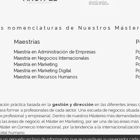
es nomenclaturas de Nuestros Máster
Maestrías
P
Maestría en Administración de Empresas
P
Maestría en Negocios Internacionales
Po
Maestría en Marketing
Po
Maestría en Marketing Digital
Po
Maestría en Recursos Humanos
P
ación práctica basada en la
gestión y dirección
en las diferentes áreas
ra formar a profesionales de cada sector. Una escuela de negocios situada
os profesional y empresarial. Dentro de nuestros Másteres más demandados 
 las áreas de negocio, el Máster en Marketing, por ser una de las áreas más 
áster en Comercio Internacional, por la tendencia a la internacionalizació
pital humano.
 es un pequeño archivo de información que se guarda en su navegador cada v