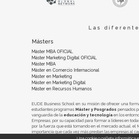
Las diferent
Másters
Máster MBA OFICIAL
Máster Marketing Digital OFICIAL
Máster MBA
Máster en Comercio Internacional
Máster en Marketing
Máster en Marketing Digital
Máster en Recursos Humanos
EUDE Business School en su misión de ofrecer una form
estudiantes programas
Máster y Posgrados
pensados pa
vanguardia de la
educación y tecnología
en los entorn
Empresas, por su capacidad para formar a líderes en todas
por la fuerza que está tomando en el mercado actual, el M
importancia que cada vez más prestan las empresas al ca
Una cookie o galleta informática