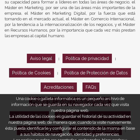
su capacidad para formar a líderes en todas las áreas de negocio, el
Máster en Marketing, por ser una de las áreas más importantes de la
empresa, el Máster en Marketing Digital, por la fuerza que está
tomando en el mercado actual, el Máster en Comercio Internacional,
por la tendencia a la internacionalización de los negocios, y el Máster
en Recursos Humanos, por la importancia que cada vez más prestan
las empresas al capital humano.
Aviso legal
Política de privacidad
|
|
Política de Cookies
Política de Protección de Datos
|
Acreditaciones
FAQs
Una cookie o galleta informática es un pequeño archivo de
Política de Calidad y Medio Ambiente
información que se guarda en su navegador cada vez que visita
nuestra página web.
Opiniones EUDE
Política de Marketing Responsable
La utilidad de las cookies es guardar el historial de su actividad en
nuestra página web, de manera que, cuando la visite nuevamente,
ésta pueda identificarle y configurar el contenido de la misma en base
Código ético EUDE
Política de compliance
|
|
a sus hábitos de navegación, identidad y preferencias.