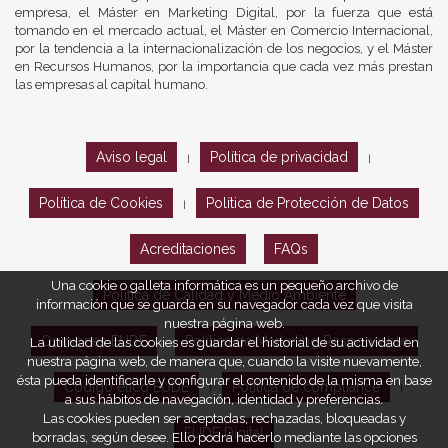
empresa, el Máster en Marketing Digital, por la fuerza que está
tomando en el mercado actual, el Máster en Comercio Internacional,
por la tendencia a la internacionalización de los negocios, y el Máster
en Recursos Humanos, por la importancia que cada vez más prestan
las empresas al capital humano.
Aviso legal
Política de privacidad
|
|
Política de Cookies
Política de Protección de Datos
|
Acreditaciones
FAQs
Una cookie o galleta informática es un pequeño archivo de
Política de Calidad y Medio Ambiente
información que se guarda en su navegador cada vez que visita
nuestra página web.
Opiniones EUDE
Política de Marketing Responsable
La utilidad de las cookies es guardar el historial de su actividad en
nuestra página web, de manera que, cuando la visite nuevamente,
ésta pueda identificarle y configurar el contenido de la misma en base
Código ético EUDE
Política de compliance
|
|
a sus hábitos de navegación, identidad y preferencias.
Las cookies pueden ser aceptadas, rechazadas, bloqueadas y
EUDE Digital
borradas, según desee. Ello podrá hacerlo mediante las opciones