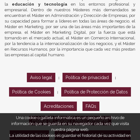
la
educación y tecnología
en los entornos profesional y
empresarial. Dentro de nuestros Másteres más demandados se
encuentran el Máster en Administración y Dirección de Empresas, por
su capacidad para formar a líderes en todas las áreas de negocio, el
Máster en Marketing, por ser una de las áreas más importantes de la
empresa, el Máster en Marketing Digital, por la fuerza que está
tomando en el mercado actual, el Máster en Comercio Internacional,
por la tendencia a la internacionalización de los negocios, y el Máster
en Recursos Humanos, por la importancia que cada vez más prestan
las empresas al capital humano.
Aviso legal
Política de privacidad
|
|
Política de Cookies
Política de Protección de Datos
|
Acreditaciones
FAQs
Una cookie o galleta informática es un pequeño archivo de
Política de Calidad y Medio Ambiente
información que se guarda en su navegador cada vez que visita
nuestra página web.
Opiniones EUDE
Política de Marketing Responsable
La utilidad de las cookies es guardar el historial de su actividad en