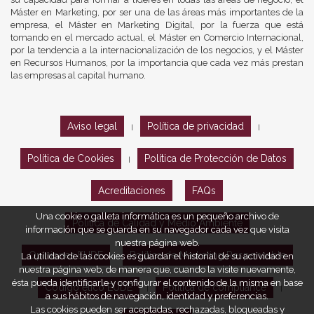
Máster en Marketing, por ser una de las áreas más importantes de la
empresa, el Máster en Marketing Digital, por la fuerza que está
tomando en el mercado actual, el Máster en Comercio Internacional,
por la tendencia a la internacionalización de los negocios, y el Máster
en Recursos Humanos, por la importancia que cada vez más prestan
las empresas al capital humano.
Aviso legal
Política de privacidad
|
|
Política de Cookies
Política de Protección de Datos
|
Acreditaciones
FAQs
Una cookie o galleta informática es un pequeño archivo de
Política de Calidad y Medio Ambiente
información que se guarda en su navegador cada vez que visita
nuestra página web.
Opiniones EUDE
Política de Marketing Responsable
La utilidad de las cookies es guardar el historial de su actividad en
nuestra página web, de manera que, cuando la visite nuevamente,
ésta pueda identificarle y configurar el contenido de la misma en base
Código ético EUDE
Política de compliance
|
|
a sus hábitos de navegación, identidad y preferencias.
Las cookies pueden ser aceptadas, rechazadas, bloqueadas y