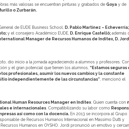
 obras más valiosas se encuentran pinturas y grabados de
Goya
y de
Murillo o Zurbarán.
 General de EUDE Business School,
D. Pablo Martínez – Echeverría
oto;
y el consejero Académico EUDE,
D. Enrique Castelló;
además 
nternational Manager de Recursos Humanos de Inditex, D. Jord
Soto, dio inicio a la jornada agradeciendo a alumnos y profesores. C
ión y el gran potencial que tienen los alumnos,
“
Estamos seguros
tos profesionales, asumir los nuevos cambios y la constante
sitio independientemente de las circunstancias”
, mencionó el
national Human Resources Manager en Inditex
. Quien cuenta con
ales e internacionales
. Compatibilizando su labor como
Respons
mpresas así como con la docencia.
En 2013 se incorpora al Grupo
sponsable de Recursos Humanos Internacional en Massimo Dutti y
 de Recursos Humanos en OYSHO. Jordi pronunció un emotivo y cerca