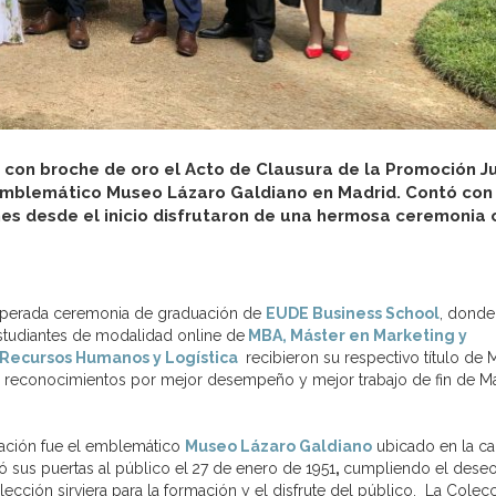
 con broche de oro el Acto de Clausura de la Promoción J
l emblemático Museo Lázaro Galdiano en Madrid. Contó con
es desde el inicio disfrutaron de una hermosa ceremonia 
 esperada ceremonia de graduación de
EUDE Business School
, donde
tudiantes de modalidad online de
MBA, Máster en Marketing y
 Recursos Humanos y Logística
recibieron su respectivo título de M
 reconocimientos por mejor desempeño y mejor trabajo de fin de Má
uación fue el emblemático
Museo Lázaro Galdiano
ubicado en la ca
 sus puertas al público el
27 de enero de 1951
,
cumpliendo el dese
ección sirviera para la formación y el disfrute del público. La Colec