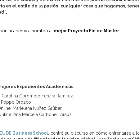
ía es el estilo de la pasión, cualquier cosa que hagamos, ten
ad”.
cción académica nombró al
mejor Proyecto Fin de Máster:
ejores Expedientes Académicos:
 Carolina Coromoto Fereira Ramírez
la Poppe Orozco
Online: Marielena Nuñez Grüber
nline: Ana Marcela Carbonell Arauz
EUDE Business School
,
centró su discurso en cómo enfrentarse a l