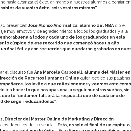
no hasta alcanzar el éxito, animando a nuestros alumnos a confiar en
sables de vuestro éxito, sois vosotros mismos”.
ad presencial:
José Alonso Anormaliza, alumno del MBA
dio el
saje muy emotivo y de agradecimiento a todos los graduados y a la
a enhorabuena a todos y cada uno de los graduandos en esta
ento cúspide de ese recorrido que comenzó hace un año
n final feliz y con recuerdos que quedarán grabados en nues
ar el discurso fue
Ana Marcela Carbonell, alumna del Máster en
 Dirección de Recursos Humanos Online
quien dedicó sus palabras
ompañeros, los invito a que reflexionemos y veamos esto como
e ir a hacer lo que nos apasiona, a seguir nuestros sueños, sin
l que lo fundamental será la respuesta que dé cada uno de
ad de seguir educándonos”.
z, Director del Master Online de Marketing y Dirección
s los docentes de la escuela.
“Esto, es solo el final de un capítulo,
turas, de caídas y de éxitos. Este libro se puede escribir usand