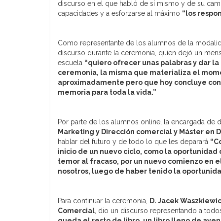
discurso en el que habló de sí mismo y de su cami
capacidades y a esforzarse al máximo
“los respon
Como representante de los alumnos de la modalid
discurso durante la ceremonia, quien dejó un men
escuela
“quiero ofrecer unas palabras y dar l
ceremonia, la misma que materializa el mom
aproximadamente pero que hoy concluye con u
memoria para toda la vida.”
Por parte de los alumnos online, la encargada de d
Marketing y Dirección comercial y Máster en
hablar del futuro y de todo lo que les deparará
“C
inicio de un nuevo ciclo, como la oportunidad d
temor al fracaso, por un nuevo comienzo en e
nosotros, luego de haber tenido la oportunid
Para continuar la ceremonia,
D. Jacek Waszkiewic
Comercial
, dio un discurso representando a todo
queda el resto de libro, un libro lleno de aven