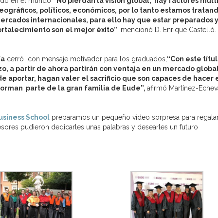
ando en el mundo
“No pierdan la visión global, hay factores múlt
eográficos, políticos, económicos, por lo tanto estamos tratan
rcados internacionales, para ello hay que estar preparados 
ortalecimiento son el mejor éxito”
, mencionó D. Enrique Castelló.
ía
cerró con mensaje motivador para los graduados,
“Con este títu
, a partir de ahora partirán con ventaja en un mercado globa
e aportar, hagan valer el sacrificio que son capaces de hacer 
forman parte de la gran familia de Eude”
,
afirmó Martínez-Echeva
siness School
preparamos un pequeño vídeo sorpresa para regalar
esores pudieron dedicarles unas palabras y desearles un futuro