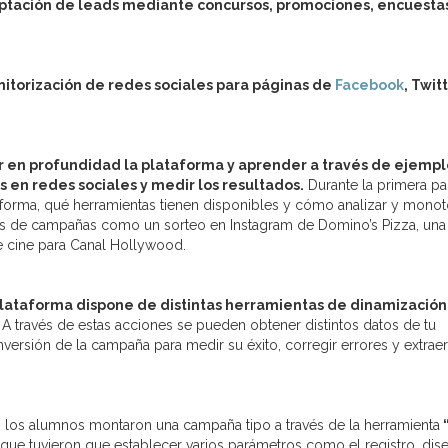
aptación de leads mediante concursos, promociones, encuesta
nitorización de redes sociales para páginas de
Facebook
, Twit
 en profundidad la plataforma y aprender a través de ejempl
 en redes sociales y medir los resultados.
Durante la primera pa
ataforma, qué herramientas tienen disponibles y cómo analizar y monot
es de campañas como un sorteo en Instagram de Domino’s Pizza, una
e cine para Canal Hollywood.
la plataforma dispone de distintas herramientas de dinamización
. A través de estas acciones se pueden obtener distintos datos de tu
ersión de la campaña para medir su éxito, corregir errores y extraer
, los alumnos montaron una campaña tipo a través de la herramienta
que tuvieron que establecer varios parámetros como el registro, dis