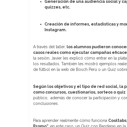
Generación de una audiencia social y c
quizzes, etc.
Creación de informes, estadísticas y mo
Instagram.
A través del taller,
los alumnos pudieron conocer
casos reales como ejecutar campañas eficaces
la sesión, Javier les explicó cómo entrar en la pl
los resultados. También les mostró ejemplos real
de fútbol en la web de Bosch Perú o un Quiz sobr
Según los objetivos y el tipo de red social, 
como concursos, cuestionarios, sorteos o quiz
público, además de conocer la participación y conv
conclusiones.
Para aprender realmente cómo funciona
Cooltabs
Promo”
,
en este caso, un Quiz con Banderas en la 