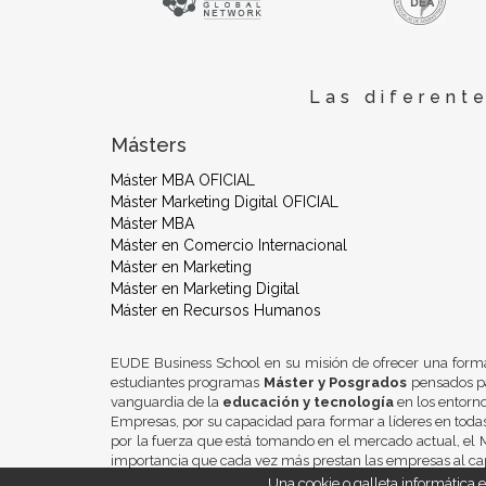
Las diferent
Másters
Máster MBA OFICIAL
Máster Marketing Digital OFICIAL
Máster MBA
Máster en Comercio Internacional
Máster en Marketing
Máster en Marketing Digital
Máster en Recursos Humanos
EUDE Business School en su misión de ofrecer una form
estudiantes programas
Máster y Posgrados
pensados pa
vanguardia de la
educación y tecnología
en los entorn
Empresas, por su capacidad para formar a líderes en todas
por la fuerza que está tomando en el mercado actual, el M
importancia que cada vez más prestan las empresas al ca
Una cookie o galleta informática