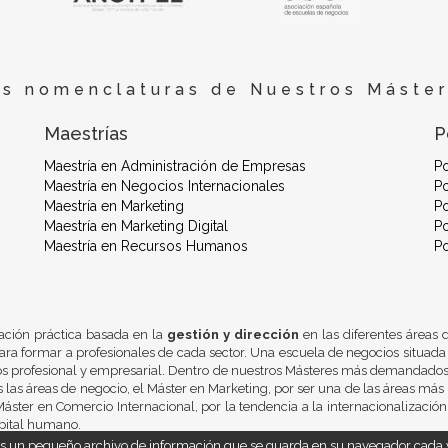
es nomenclaturas de Nuestros Máster
Maestrías
P
Maestría en Administración de Empresas
P
Maestría en Negocios Internacionales
Po
Maestría en Marketing
Po
Maestría en Marketing Digital
Po
Maestría en Recursos Humanos
P
ación práctica basada en la
gestión y dirección
en las diferentes áreas
ra formar a profesionales de cada sector. Una escuela de negocios situada
os profesional y empresarial. Dentro de nuestros Másteres más demandados 
 las áreas de negocio, el Máster en Marketing, por ser una de las áreas más 
áster en Comercio Internacional, por la tendencia a la internacionalizació
pital humano.
 es un pequeño archivo de información que se guarda en su navegador cada v