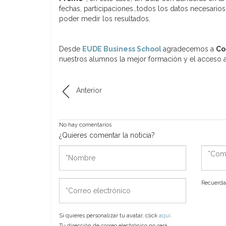
fechas, participaciones…todos los datos necesari
poder medir los resultados.
Desde
EUDE Business School
agradecemos a
Co
nuestros alumnos la mejor formación y el acceso a
Anterior
No hay comentarios
¿Quieres comentar la noticia?
*Nombre
*Come
*Correo
Recuerda 
electrónico
Si quieres personalizar tu avatar, click
aquí
.
Tu dirección de correo electrónico no será