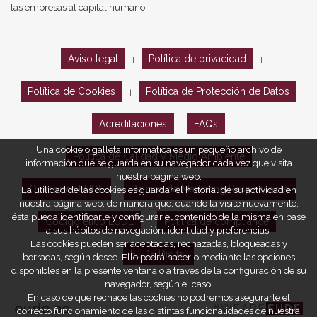
las empresas al capital humano.
Aviso legal
Política de privacidad
|
|
Política de Cookies
Política de Protección de Datos
|
Acreditaciones
FAQs
Una cookie o galleta informática es un pequeño archivo de
Política de Calidad y Medio Ambiente
información que se guarda en su navegador cada vez que visita
nuestra página web.
Opiniones EUDE
Política de Marketing Responsable
La utilidad de las cookies es guardar el historial de su actividad en
nuestra página web, de manera que, cuando la visite nuevamente,
ésta pueda identificarle y configurar el contenido de la misma en base
Código ético EUDE
Política de compliance
|
|
a sus hábitos de navegación, identidad y preferencias.
Las cookies pueden ser aceptadas, rechazadas, bloqueadas y
EUDE Digital
borradas, según desee. Ello podrá hacerlo mediante las opciones
disponibles en la presente ventana o a través de la configuración de su
navegador, según el caso.
En caso de que rechace las cookies no podremos asegurarle el
eude.es
#WEARE
EUDE
correcto funcionamiento de las distintas funcionalidades de nuestra