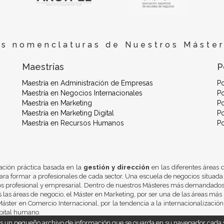
es nomenclaturas de Nuestros Máster
Maestrías
P
Maestría en Administración de Empresas
P
Maestría en Negocios Internacionales
Po
Maestría en Marketing
Po
Maestría en Marketing Digital
Po
Maestría en Recursos Humanos
P
ación práctica basada en la
gestión y dirección
en las diferentes áreas
ra formar a profesionales de cada sector. Una escuela de negocios situada
os profesional y empresarial. Dentro de nuestros Másteres más demandados 
 las áreas de negocio, el Máster en Marketing, por ser una de las áreas más 
áster en Comercio Internacional, por la tendencia a la internacionalizació
pital humano.
 es un pequeño archivo de información que se guarda en su navegador cada v