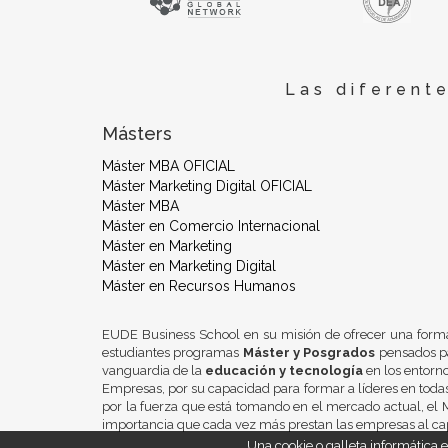
Las diferent
Másters
Máster MBA OFICIAL
Máster Marketing Digital OFICIAL
Máster MBA
Máster en Comercio Internacional
Máster en Marketing
Máster en Marketing Digital
Máster en Recursos Humanos
EUDE Business School en su misión de ofrecer una form
estudiantes programas
Máster y Posgrados
pensados pa
vanguardia de la
educación y tecnología
en los entorn
Empresas, por su capacidad para formar a líderes en todas
por la fuerza que está tomando en el mercado actual, el M
importancia que cada vez más prestan las empresas al ca
Una cookie o galleta informática