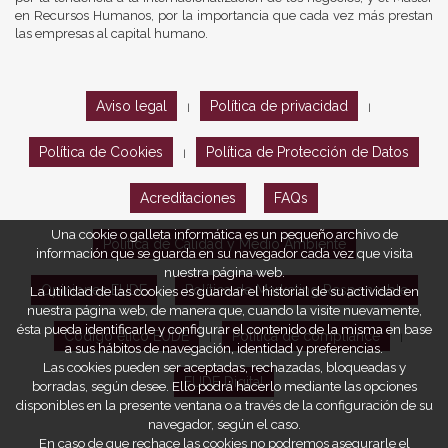
en Recursos Humanos, por la importancia que cada vez más prestan
las empresas al capital humano.
Aviso legal
Política de privacidad
|
|
Política de Cookies
Política de Protección de Datos
|
Acreditaciones
FAQs
Una cookie o galleta informática es un pequeño archivo de
Política de Calidad y Medio Ambiente
información que se guarda en su navegador cada vez que visita
nuestra página web.
Opiniones EUDE
Política de Marketing Responsable
La utilidad de las cookies es guardar el historial de su actividad en
nuestra página web, de manera que, cuando la visite nuevamente,
ésta pueda identificarle y configurar el contenido de la misma en base
Código ético EUDE
Política de compliance
|
|
a sus hábitos de navegación, identidad y preferencias.
Las cookies pueden ser aceptadas, rechazadas, bloqueadas y
EUDE Digital
borradas, según desee. Ello podrá hacerlo mediante las opciones
disponibles en la presente ventana o a través de la configuración de su
navegador, según el caso.
En caso de que rechace las cookies no podremos asegurarle el