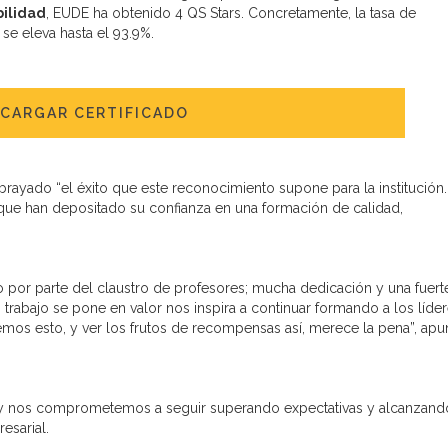
ilidad
, EUDE ha obtenido 4 QS Stars. Concretamente, la tasa de
se eleva hasta el 93.9%.
CARGAR CERTIFICADO
brayado “el éxito que este reconocimiento supone para la institución
ue han depositado su confianza en una formación de calidad,
o por parte del claustro de profesores; mucha dedicación y una fuert
trabajo se pone en valor nos inspira a continuar formando a los líde
cemos esto, y ver los frutos de recompensas así, merece la pena”, apu
 y nos comprometemos a seguir superando expectativas y alcanzand
esarial.