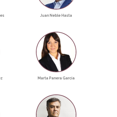
nes
Juan Neble Hasta
ez
Marta Panera García