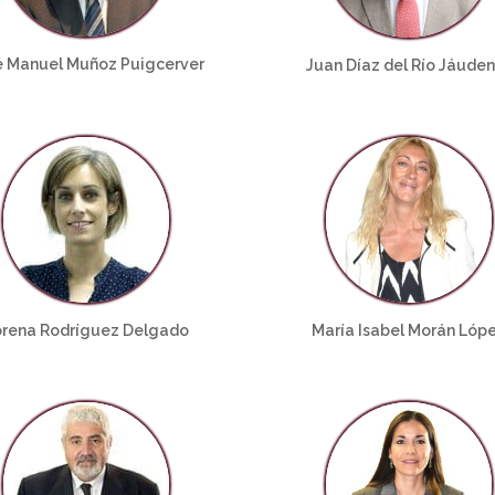
é Manuel Muñoz Puigcerver
Juan Díaz del Río Jáude
orena Rodríguez Delgado
María Isabel Morán Lóp