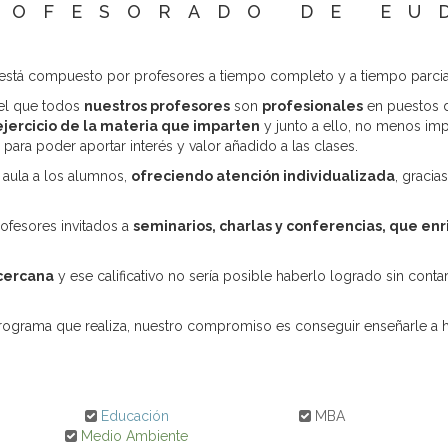
ROFESORADO DE EU
stá compuesto por profesores a tiempo completo y a tiempo parcia
 el que todos
nuestros profesores
son
profesionales
en puestos d
ejercicio de la materia que imparten
y junto a ello, no menos imp
ara poder aportar interés y valor añadido a las clases.
 aula a los alumnos,
ofreciendo atención individualizada
, gracia
fesores invitados a
seminarios, charlas y conferencias, que en
cercana
y ese calificativo no sería posible haberlo logrado sin cont
rograma que realiza, nuestro compromiso es conseguir enseñarle a ha
Educación
MBA
Medio Ambiente