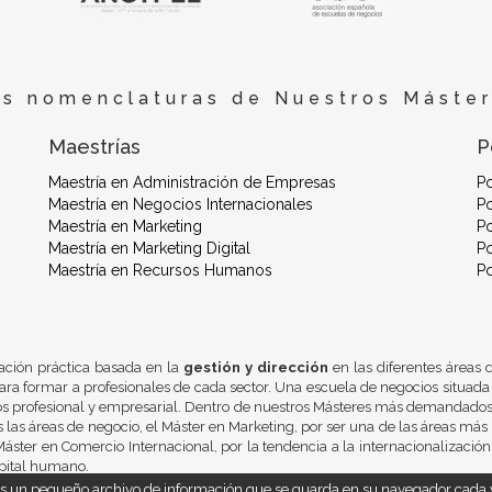
es nomenclaturas de Nuestros Máster
Maestrías
P
Maestría en Administración de Empresas
P
Maestría en Negocios Internacionales
Po
Maestría en Marketing
Po
Maestría en Marketing Digital
Po
Maestría en Recursos Humanos
P
ación práctica basada en la
gestión y dirección
en las diferentes áreas
ra formar a profesionales de cada sector. Una escuela de negocios situada
os profesional y empresarial. Dentro de nuestros Másteres más demandados 
 las áreas de negocio, el Máster en Marketing, por ser una de las áreas más 
áster en Comercio Internacional, por la tendencia a la internacionalizació
pital humano.
 es un pequeño archivo de información que se guarda en su navegador cada v