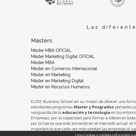
Las diferent
Másters
Máster MBA OFICIAL
Máster Marketing Digital OFICIAL
Máster MBA
Máster en Comercio Internacional
Máster en Marketing
Máster en Marketing Digital
Máster en Recursos Humanos
EUDE Business School en su misión de ofrecer una form
estudiantes programas
Máster y Posgrados
pensados pa
vanguardia de la
educación y tecnología
en los entorn
Empresas, por su capacidad para formar a líderes en todas
por la fuerza que está tomando en el mercado actual, el M
importancia que cada vez más prestan las empresas al ca
Una cookie o galleta informática