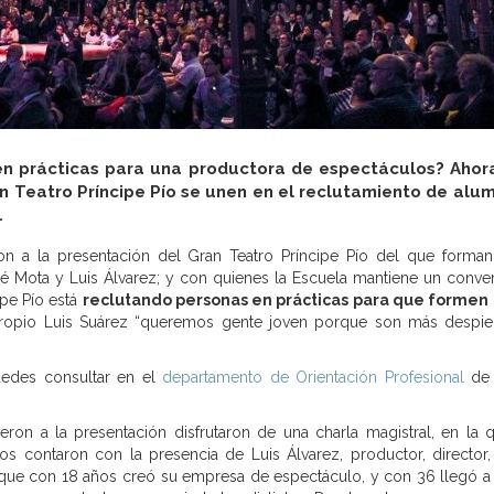
 en prácticas para una productora de espectáculos? Ahor
 Teatro Príncipe Pío se unen en el reclutamiento de alu
.
on a la presentación del Gran Teatro Príncipe Pío del que forman
 Mota y Luis Álvarez; y con quienes la Escuela mantiene un conve
ipe Pío está
reclutando personas en prácticas para que formen
opio Luis Suárez “queremos gente joven porque son más despie
uedes consultar en el
departamento de Orientación Profesional
de
ron a la presentación disfrutaron de una charla magistral, en la 
os contaron con la presencia de Luis Álvarez, productor, director, 
r, que con 18 años creó su empresa de espectáculo, y con 36 llegó a d