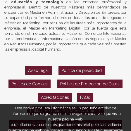
la
educación y tecnología
en los entornos profesional y
empresarial. Dentro de nuestros Másteres más demandados se
encuentran el Máster en Administración y Dirección de Empresas, por
su capacidad para formar a líderes en todas las áreas de negocio, el
Máster en Marketing, por ser una de las áreas más importantes de la
empresa, el Máster en Marketing Digital, por la fuerza que está
tomando en el mercado actual, el Máster en Comercio Internacional,
por la tendencia a la internacionalización de los negocios, y el Máster
en Recursos Humanos, por la importancia que cada vez más prestan
las empresas al capital humano.
Aviso legal
Política de privacidad
|
|
Política de Cookies
Política de Protección de Datos
|
Acreditaciones
FAQs
Una cookie o galleta informática es un pequeño archivo de
Política de Calidad y Medio Ambiente
información que se guarda en su navegador cada vez que visita
nuestra página web.
Opiniones EUDE
Política de Marketing Responsable
La utilidad de las cookies es guardar el historial de su actividad en
nuestra página web, de manera que, cuando la visite nuevamente,