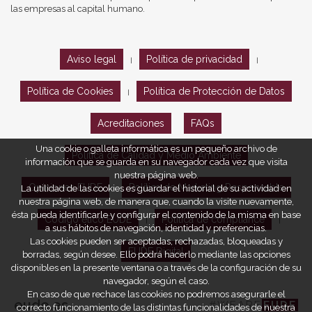
las empresas al capital humano.
Aviso legal
Política de privacidad
|
|
Política de Cookies
Política de Protección de Datos
|
Acreditaciones
FAQs
Una cookie o galleta informática es un pequeño archivo de
Política de Calidad y Medio Ambiente
información que se guarda en su navegador cada vez que visita
nuestra página web.
Opiniones EUDE
Política de Marketing Responsable
La utilidad de las cookies es guardar el historial de su actividad en
nuestra página web, de manera que, cuando la visite nuevamente,
ésta pueda identificarle y configurar el contenido de la misma en base
Código ético EUDE
Política de compliance
|
|
a sus hábitos de navegación, identidad y preferencias.
Las cookies pueden ser aceptadas, rechazadas, bloqueadas y
EUDE Digital
borradas, según desee. Ello podrá hacerlo mediante las opciones
disponibles en la presente ventana o a través de la configuración de su
navegador, según el caso.
En caso de que rechace las cookies no podremos asegurarle el
eude.es
#WEARE
EUDE
correcto funcionamiento de las distintas funcionalidades de nuestra