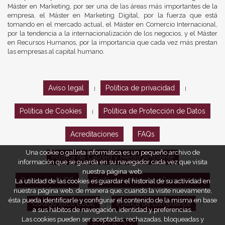
Máster en Marketing, por ser una de las áreas más importantes de la
empresa, el Máster en Marketing Digital, por la fuerza que está
tomando en el mercado actual, el Máster en Comercio Internacional,
por la tendencia a la internacionalización de los negocios, y el Máster
en Recursos Humanos, por la importancia que cada vez más prestan
las empresas al capital humano.
Aviso legal
Política de privacidad
|
|
Política de Cookies
Política de Protección de Datos
|
Acreditaciones
FAQs
Una cookie o galleta informática es un pequeño archivo de
Política de Calidad y Medio Ambiente
información que se guarda en su navegador cada vez que visita
nuestra página web.
Opiniones EUDE
Política de Marketing Responsable
La utilidad de las cookies es guardar el historial de su actividad en
nuestra página web, de manera que, cuando la visite nuevamente,
ésta pueda identificarle y configurar el contenido de la misma en base
Código ético EUDE
Política de compliance
|
|
a sus hábitos de navegación, identidad y preferencias.
Las cookies pueden ser aceptadas, rechazadas, bloqueadas y