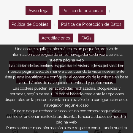
Aviso legal
Política de privacidad
|
|
Política de Cookies
Política de Protección de Datos
|
Acreditaciones
FAQs
Una cookie o galleta informática es un pequeño archivo de
Política de Calidad y Medio Ambiente
información que se guarda en su navegador cada vez que visita
nuestra página web.
Opiniones EUDE
Política de Marketing Responsable
La utilidad de las cookies es guardar el historial de su actividad en
nuestra página web, de manera que, cuando la visite nuevamente,
ésta pueda identificarle y configurar el contenido de la misma en base
Código ético EUDE
Política de compliance
|
|
a sus hábitos de navegación, identidad y preferencias.
Las cookies pueden ser aceptadas, rechazadas, bloqueadas y
EUDE Digital
borradas, según desee. Ello podrá hacerlo mediante las opciones
disponibles en la presente ventana o a través de la configuración de su
navegador, según el caso.
En caso de que rechace las cookies no podremos asegurarle el
eude.es
#WEARE
EUDE
correcto funcionamiento de las distintas funcionalidades de nuestra
página web.
Puede obtener más información a este respecto consultando nuestra