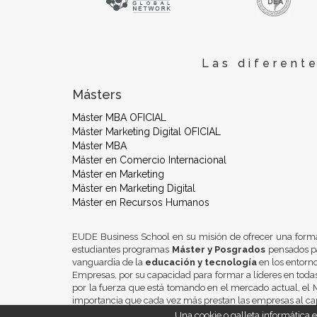
Las diferent
Másters
Máster MBA OFICIAL
Máster Marketing Digital OFICIAL
Máster MBA
Máster en Comercio Internacional
Máster en Marketing
Máster en Marketing Digital
Máster en Recursos Humanos
EUDE Business School en su misión de ofrecer una form
estudiantes programas
Máster y Posgrados
pensados pa
vanguardia de la
educación y tecnología
en los entorn
Empresas, por su capacidad para formar a líderes en todas
por la fuerza que está tomando en el mercado actual, el M
importancia que cada vez más prestan las empresas al ca
Una cookie o galleta informática