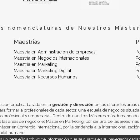
es nomenclaturas de Nuestros Máster
Maestrías
P
Maestría en Administración de Empresas
P
Maestría en Negocios Internacionales
Po
Maestría en Marketing
Po
Maestría en Marketing Digital
Po
Maestría en Recursos Humanos
P
ación práctica basada en la
gestión y dirección
en las diferentes áreas
ra formar a profesionales de cada sector. Una escuela de negocios situada
os profesional y empresarial. Dentro de nuestros Másteres más demandados 
 las áreas de negocio, el Máster en Marketing, por ser una de las áreas más 
áster en Comercio Internacional, por la tendencia a la internacionalizació
pital humano.
 es un pequeño archivo de información que se guarda en su navegador cada v